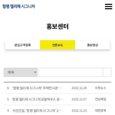
홍보센터
관심고객등록
언론보도
홍보영상
6
‘함평 엘리체 시그니처’ 주택전시관 오픈
2022.11.28
이투뉴스
5
함평 엘리체 시그니처 모델하우스 광주에 오픈
2022.11.27
전남매일
4
서진건설, ‘함평 엘리체 시그니처’ 25일(금) 오픈
2022.11.25
대한경제